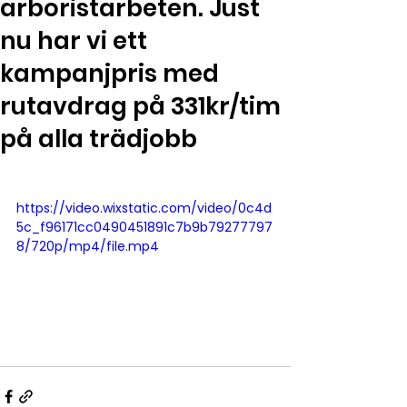
arboristarbeten. Just
nu har vi ett
kampanjpris med
rutavdrag på 331kr/tim
på alla trädjobb
https://video.wixstatic.com/video/0c4d
5c_f96171cc0490451891c7b9b79277797
8/720p/mp4/file.mp4