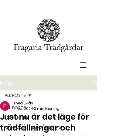
Inlägg
ALL POSTS
Thea Eklås
ALL POSTS
7 feb. 2024
0 min läsning
Just nu är det läge för
FÖRE/EFTER
trädfällningar och
MÅNADENS TRÄDGÅRDSTIPS