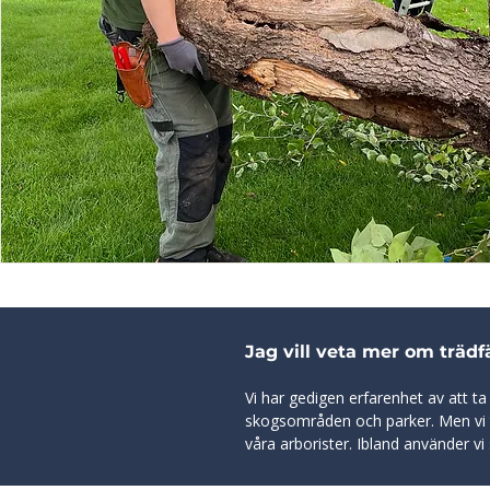
Jag vill veta mer om trädf
Vi har gedigen erfarenhet av att ta ne
skogsområden och parker. Men vi t
våra arborister. Ibland använder vi 
det händer att vi tar ned träd med 
säker fällning.  Vi använder oss av 