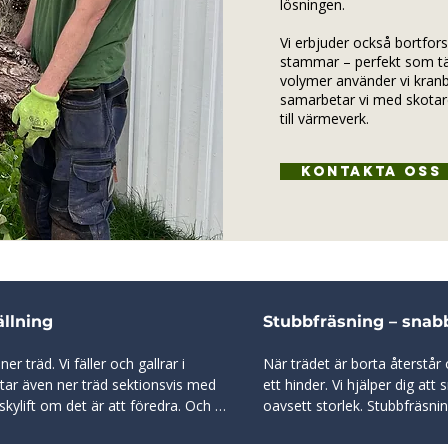
lösningen.
Vi erbjuder också bortfors
stammar – perfekt som täc
volymer använder vi kranb
samarbetar vi med skotare 
till värmeverk.
Kontakta oss
ällning
Stubbfräsning – snab
r träd. Vi fäller och gallrar i 
När trädet är borta återstår
ar även ner träd sektionsvis med 
ett hinder. Vi hjälper dig att
skylift om det är att föredra. Och 
oavsett storlek. Stubbfräsnin
vinchteknik för en kontrollerad och 
stubbar utan att gräva upp h
bra säker klätterutrustning och är 
markskador och gör platsen r