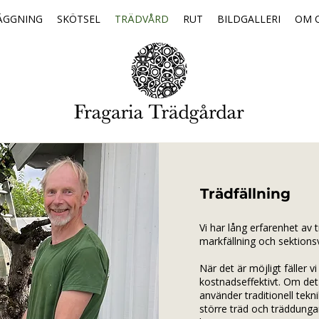
ÄGGNING
SKÖTSEL
TRÄDVÅRD
RUT
BILDGALLERI
OM 
Trädfällning
Vi har lång erfarenhet av
markfällning och sektions
När det är möjligt fäller v
kostnadseffektivt. Om det 
använder traditionell teknik,
större träd och träddungar