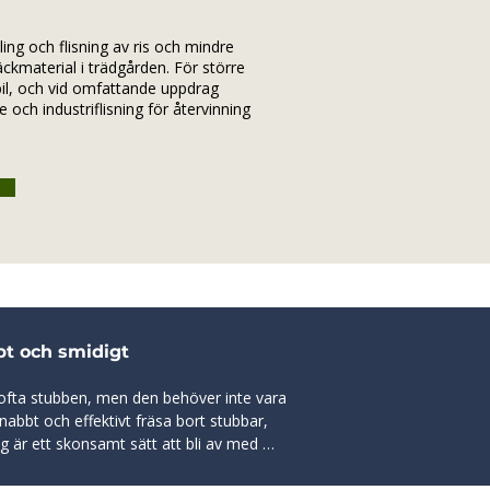
ling och flisning av ris och mindre
kmaterial i trädgården. För större
il, och vid omfattande uppdrag
och industriflisning för återvinning
bt och smidigt
 ofta stubben, men den behöver inte vara 
 snabbt och effektivt fräsa bort stubbar, 
g är ett skonsamt sätt att bli av med 
ela rotsystemet, vilket minimerar 
edo för nyplantering eller annat arbete.