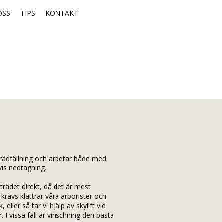
OSS
TIPS
KONTAKT
 trädfällning och arbetar både med
vis nedtagning.
i trädet direkt, då det är mest
krävs klättrar våra arborister och
 eller så tar vi hjälp av skylift vid
. I vissa fall är vinschning den bästa